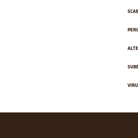
SCA
PER
ALT
SUBE
VIRU