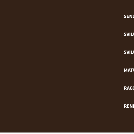
SENS
SVIL
SVIL
MAT
RAG
REN