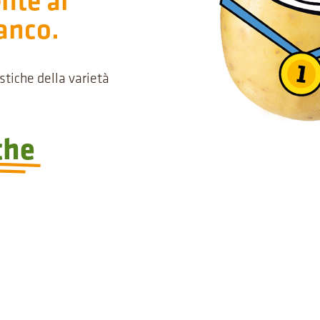
nte al
anco.
istiche della varietà
che