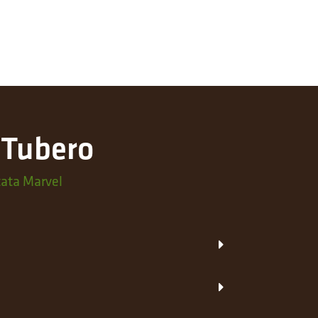
: Tubero
atata Marvel