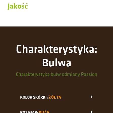
Jakość
Charakterystyka:
Bulwa
Charakterystyka bulw odmiany Passion
KOLOR SKÓRKI:
ŻÓŁTA
ROZMIAR:
DUŻA